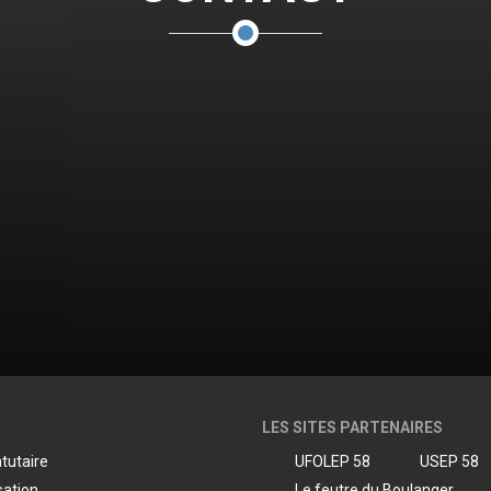
LES SITES PARTENAIRES
atutaire
UFOLEP 58
USEP 58
sation
Le feutre du Boulanger